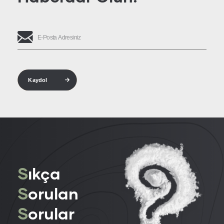
Kaydol
S
ıkça
S
orulan
S
orular