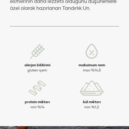
esmerinin daha lezzetli olduğunu düşünenlere
özel olarak hazırlanan Tandırlık Un.
alerjen bildirimi
maksimum nem
gluten içerir.
max %14,5
protein miktarı
kül miktarı
min %14
min %1,2